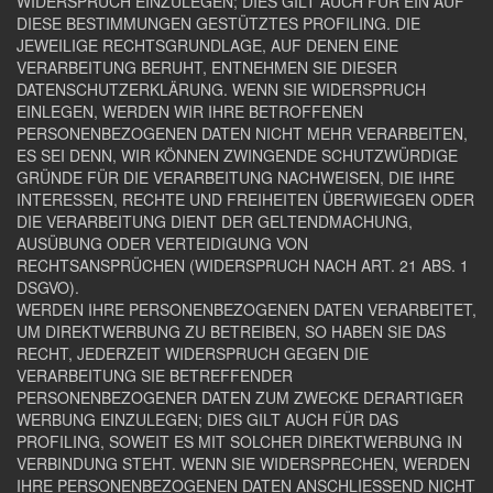
WIDERSPRUCH EINZULEGEN; DIES GILT AUCH FÜR EIN AUF
DIESE BESTIMMUNGEN GESTÜTZTES PROFILING. DIE
JEWEILIGE RECHTSGRUNDLAGE, AUF DENEN EINE
VERARBEITUNG BERUHT, ENTNEHMEN SIE DIESER
DATENSCHUTZERKLÄRUNG. WENN SIE WIDERSPRUCH
EINLEGEN, WERDEN WIR IHRE BETROFFENEN
PERSONENBEZOGENEN DATEN NICHT MEHR VERARBEITEN,
ES SEI DENN, WIR KÖNNEN ZWINGENDE SCHUTZWÜRDIGE
GRÜNDE FÜR DIE VERARBEITUNG NACHWEISEN, DIE IHRE
INTERESSEN, RECHTE UND FREIHEITEN ÜBERWIEGEN ODER
DIE VERARBEITUNG DIENT DER GELTENDMACHUNG,
AUSÜBUNG ODER VERTEIDIGUNG VON
RECHTSANSPRÜCHEN (WIDERSPRUCH NACH ART. 21 ABS. 1
DSGVO).
WERDEN IHRE PERSONENBEZOGENEN DATEN VERARBEITET,
UM DIREKTWERBUNG ZU BETREIBEN, SO HABEN SIE DAS
RECHT, JEDERZEIT WIDERSPRUCH GEGEN DIE
VERARBEITUNG SIE BETREFFENDER
PERSONENBEZOGENER DATEN ZUM ZWECKE DERARTIGER
WERBUNG EINZULEGEN; DIES GILT AUCH FÜR DAS
PROFILING, SOWEIT ES MIT SOLCHER DIREKTWERBUNG IN
VERBINDUNG STEHT. WENN SIE WIDERSPRECHEN, WERDEN
IHRE PERSONENBEZOGENEN DATEN ANSCHLIESSEND NICHT